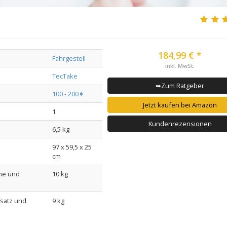
184,99 € *
Fahrgestell
inkl. MwSt.
TecTake
➥Zum Ratgeber
100 - 200 €
Jetzt kaufen bei Amazon
1
Kundenrezensionen
6,5 kg
97 x 59,5 x 25
cm
ne und
10 kg
fsatz und
9 kg