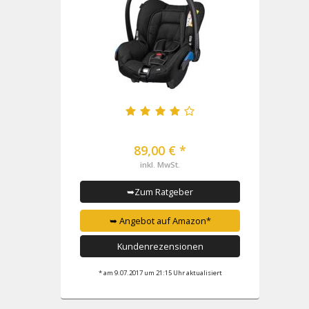
89,00 € *
inkl. MwSt.
➥Zum Ratgeber
➥ Angebot auf Amazon*
Kundenrezensionen
* am 9.07.2017 um 21:15 Uhr aktualisiert