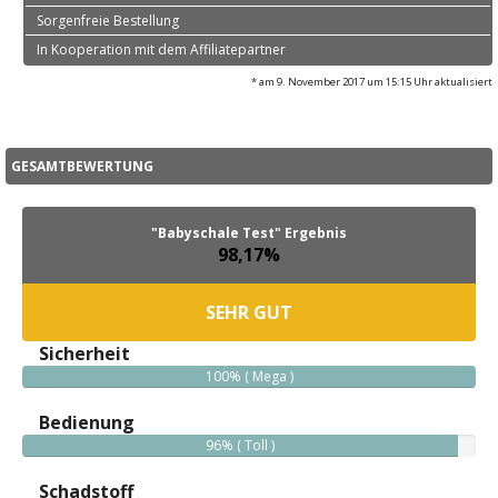
Sorgenfreie Bestellung
In Kooperation mit dem Affiliatepartner
* am 9. November 2017 um 15:15 Uhr aktualisiert
GESAMTBEWERTUNG
"Babyschale Test" Ergebnis
98,17%
SEHR GUT
Sicherheit
100% ( Mega )
Bedienung
96% ( Toll )
Schadstoff