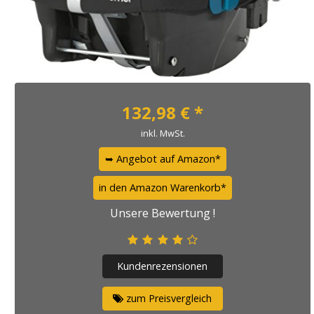
132,98
€ *
inkl. MwSt.
➥ Angebot auf Amazon*
in den Amazon Warenkorb*
Unsere Bewertung !
Kundenrezensionen
zum Preisvergleich