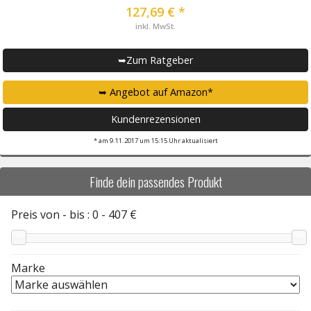
127,69 € *
inkl. MwSt.
➥Zum Ratgeber
➥ Angebot auf Amazon*
Kundenrezensionen
* am 9.11.2017 um 15:15 Uhr aktualisiert
Finde dein passendes Produkt
Preis von - bis :
0
-
407
€
Marke