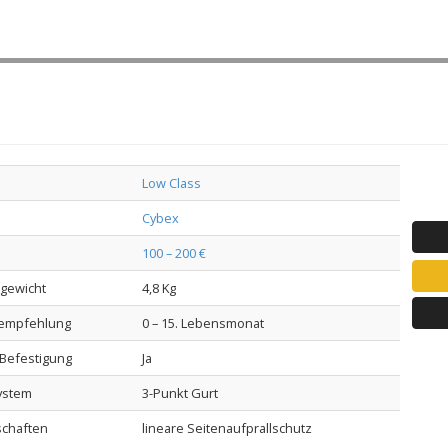
Low Class
Cybex
100 – 200 €
lgewicht
4,8 Kg
sempfehlung
0 – 15. Lebensmonat
-Befestigung
Ja
ystem
3-Punkt Gurt
schaften
lineare Seitenaufprallschutz