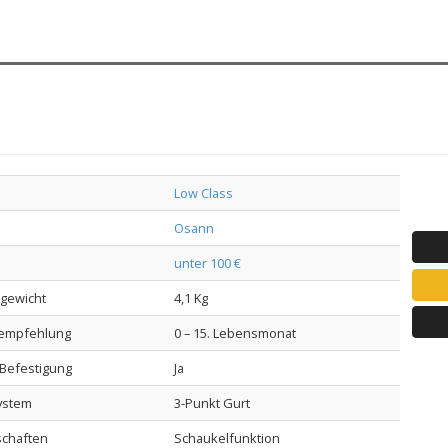
Low Class
Osann
unter 100 €
lgewicht
4,1 Kg
sempfehlung
0 – 15. Lebensmonat
-Befestigung
Ja
ystem
3-Punkt Gurt
schaften
Schaukelfunktion