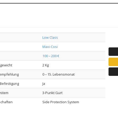
Low Class
Maxi-Cosi
100 – 200 €
lgewicht
2 Kg
sempfehlung
0 – 15. Lebensmonat
-Befestigung
Ja
ystem
3-Punkt Gurt
schaften
Side Protection System