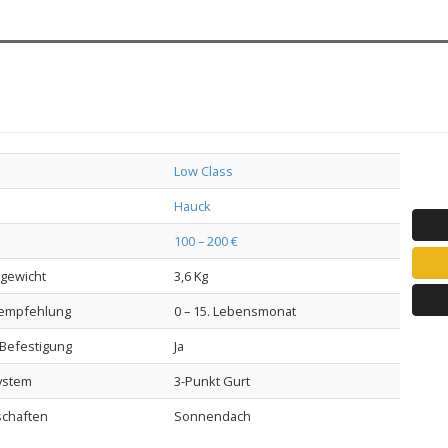
Low Class
Hauck
100 – 200 €
lgewicht
3,6 Kg
sempfehlung
0 – 15. Lebensmonat
-Befestigung
Ja
ystem
3-Punkt Gurt
schaften
Sonnendach