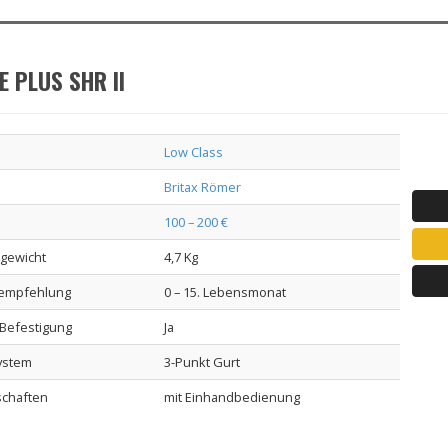
E PLUS SHR II
Low Class
Britax Römer
100 – 200 €
lgewicht
4,7 Kg
sempfehlung
0 – 15. Lebensmonat
-Befestigung
Ja
ystem
3-Punkt Gurt
schaften
mit Einhandbedienung