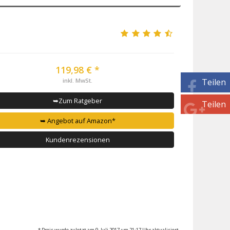
119,98 € *
Teilen
inkl. MwSt.
➥Zum Ratgeber
Teilen
➥ Angebot auf Amazon*
Kundenrezensionen
* Preis wurde zuletzt am 9. Juli 2017 um 21:17 Uhr aktualisiert