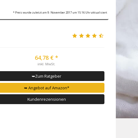
* Preis wurde zuletzt am 9. November 2017 um 15:16 Uhr aktualisiert
64,78 € *
inkl. MwSt.
➥Zum Ratgeber
➥ Angebot auf Amazon*
Kundenrezensionen