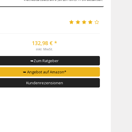
132,98 € *
inkl. MwSt.
➥Zum Ratgeber
➥ Angebot auf Amazon*
Kundenrezensionen