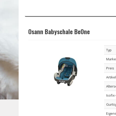
Osann Babyschale BeOne
Typ
Marke
Preis
Artike
Alter
Isofix
Gurts
Eigen