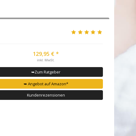
129,95 € *
inkl. MwSt.
➥Zum Ratgeber
➥ Angebot auf Amazon*
Kundenrezensionen