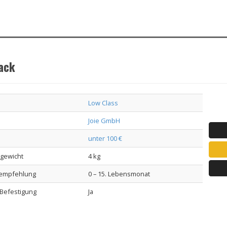
ack
Low Class
Joie GmbH
unter 100 €
lgewicht
4 kg
sempfehlung
0 – 15. Lebensmonat
-Befestigung
Ja