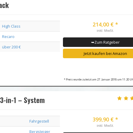
ack
214,00 € *
High Class
inkl. MwSt.
Recaro
➥Zum Ratgeber
über 200 €
Jetzt kaufen bei Amazon
* Preis wurde zuletzt am 27. Januar 2018 um 11:20 Uh
3-in-1 – System
399,90 € *
Fahrgestell
inkl. MwSt.
Bergsteiger