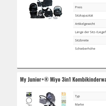
Preis
Sitzkapazität
Artikelgewicht
Länge der Sitz-/Liege
Sitzbreite
Schieberhöhe
My Junior+® Miyo 3in1 Kombikinderw
Typ
Marke