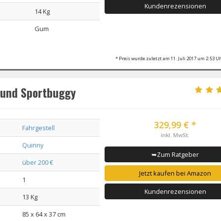
Kundenrezensionen
14 Kg
Gum
* Preis wurde zuletzt am 11. Juli 2017 um 2:53 Uh
 und Sportbuggy
329,99 € *
Fahrgestell
inkl. MwSt.
Quinny
➥Zum Ratgeber
über 200 €
Jetzt kaufen bei Amazon
1
Kundenrezensionen
13 Kg
85 x 64 x 37 cm