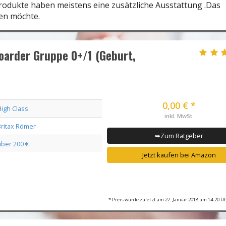
rodukte haben meistens eine zusätzliche Ausstattung .Das
fen möchte.
boarder Gruppe 0+/1 (Geburt,
0,00 € *
High Class
inkl. MwSt.
Britax Römer
➥Zum Ratgeber
über 200 €
Jetzt kaufen bei Amazon
* Preis wurde zuletzt am 27. Januar 2018 um 14:20 Uh