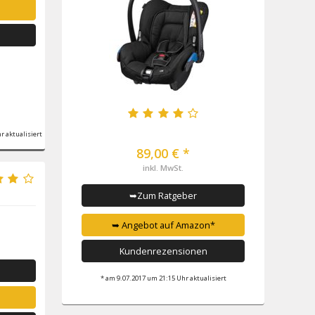
r aktualisiert
89,00 € *
inkl. MwSt.
➥Zum Ratgeber
➥ Angebot auf Amazon*
Kundenrezensionen
* am 9.07.2017 um 21:15 Uhr aktualisiert