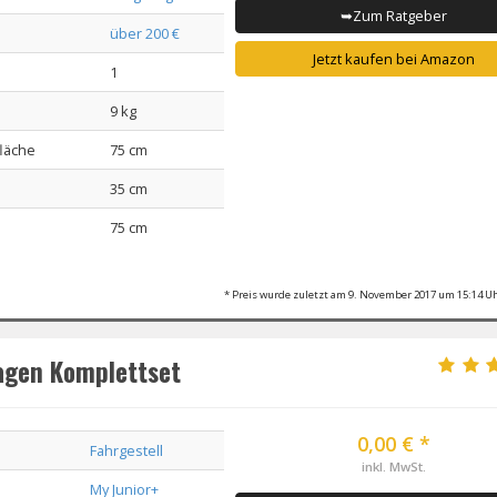
➥Zum Ratgeber
über 200 €
Jetzt kaufen bei Amazon
1
9 kg
fläche
75 cm
35 cm
75 cm
* Preis wurde zuletzt am 9. November 2017 um 15:14 Uh
agen Komplettset
0,00 € *
Fahrgestell
inkl. MwSt.
My Junior+