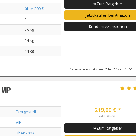
➥Zum Ratgeber
über 200 €
Jetzt kaufen bei Amazon
1
Kundenrezensionen
25 Kg
14 kg
14 kg
* Preis wurde zuletzt am 12. Juli 2017 um 10:54 Uh
 VIP
219,00 € *
Fahrgestell
inkl. MwSt.
VIP
➥Zum Ratgeber
über 200 €