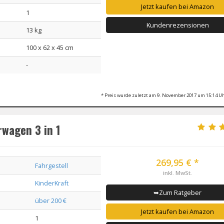
Jetzt kaufen bei Amazon
1
Kundenrezensionen
13 kg
100 x 62 x 45 cm
-
* Preis wurde zuletzt am 9. November 2017 um 15:14 Uh
wagen 3 in 1
269,95 € *
Fahrgestell
inkl. MwSt.
KinderKraft
➥Zum Ratgeber
über 200 €
Jetzt kaufen bei Amazon
1