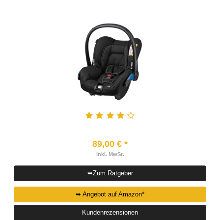
89,00 € *
inkl. MwSt.
➥Zum Ratgeber
➥ Angebot auf Amazon*
Kundenrezensionen