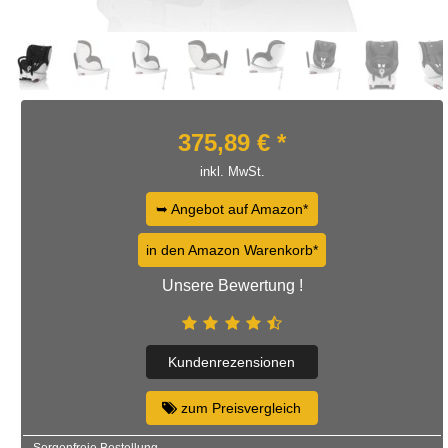
375,89
€ *
inkl. MwSt.
➥ Angebot auf Amazon*
in den Amazon Warenkorb*
Unsere Bewertung !
Kundenrezensionen
zum Preisvergleich