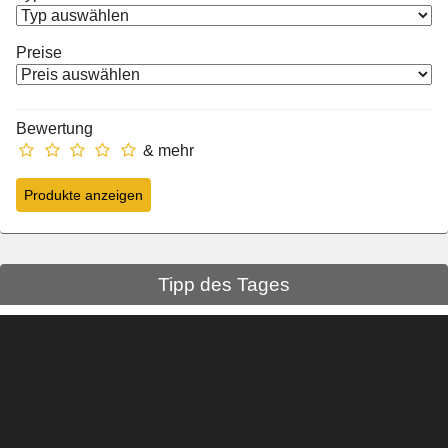
Preise
Bewertung
& mehr
Tipp des Tages
Video-
Player