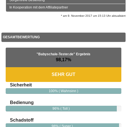
Sorgenfreie Bestellung
In Kooperation mit dem Affiliatepartner
* am 9. November 2017 um 15:13 Uhr aktualisiert
GESAMTBEWERTUNG
"Babyschale-Tester.de" Ergebnis
98,17%
SEHR GUT
Sicherheit
100% ( Wahnsinn )
Bedienung
96% ( Toll )
Schadstoff
98% ( Super )