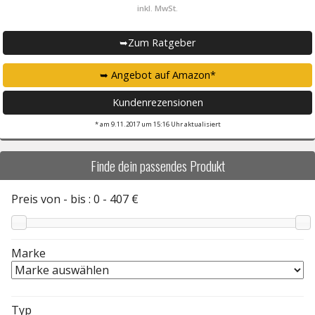
inkl. MwSt.
➥Zum Ratgeber
➥ Angebot auf Amazon*
Kundenrezensionen
* am 9.11.2017 um 15:16 Uhr aktualisiert
Finde dein passendes Produkt
Preis von - bis :
0
-
407
€
Marke
Typ