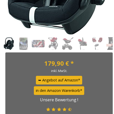
179,90
€ *
inkl. MwSt.
➥ Angebot auf Amazon*
in den Amazon Warenkorb*
Unsere Bewertung !