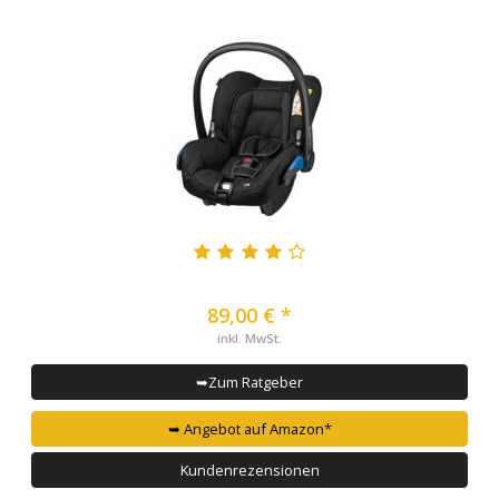
89,00 € *
inkl. MwSt.
➥Zum Ratgeber
➥ Angebot auf Amazon*
Kundenrezensionen